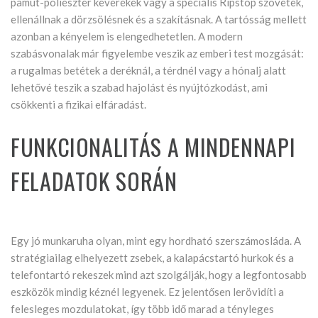
pamut-poliészter keverékek vagy a speciális Ripstop szövetek,
ellenállnak a dörzsölésnek és a szakításnak. A tartósság mellett
azonban a kényelem is elengedhetetlen. A modern
szabásvonalak már figyelembe veszik az emberi test mozgását:
a rugalmas betétek a deréknál, a térdnél vagy a hónalj alatt
lehetővé teszik a szabad hajolást és nyújtózkodást, ami
csökkenti a fizikai elfáradást.
FUNKCIONALITÁS A MINDENNAPI
FELADATOK SORÁN
Egy jó munkaruha olyan, mint egy hordható szerszámosláda. A
stratégiailag elhelyezett zsebek, a kalapácstartó hurkok és a
telefontartó rekeszek mind azt szolgálják, hogy a legfontosabb
eszközök mindig kéznél legyenek. Ez jelentősen lerövidíti a
felesleges mozdulatokat, így több idő marad a tényleges