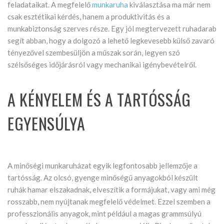
feladataikat. A megfelelő
munkaruha
kiválasztása ma már nem
csak esztétikai kérdés, hanem a produktivitás és a
munkabiztonság szerves része. Egy jól megtervezett ruhadarab
segít abban, hogy a dolgozó a lehető legkevesebb külső zavaró
tényezővel szembesüljön a műszak során, legyen szó
szélsőséges időjárásról vagy mechanikai igénybevételről.
A KÉNYELEM ÉS A TARTÓSSÁG
EGYENSÚLYA
A minőségi munkaruházat egyik legfontosabb jellemzője a
tartósság. Az olcsó, gyenge minőségű anyagokból készült
ruhák hamar elszakadnak, elveszítik a formájukat, vagy ami még
rosszabb, nem nyújtanak megfelelő védelmet. Ezzel szemben a
professzionális anyagok, mint például a magas grammsúlyú