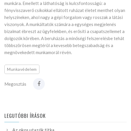
munkára. Emellett a láthatóság is kulcsfontosságú: a
fényvisszaverő csíkokkal ellátott ruházat életet menthet olyan
helyszíneken, ahol nagy a gépi forgalom vagy rosszak a látási
viszonyok. A munkáltatók számára a egységes megjelenés
bizalmat ébreszt az ügyfelekben, és erősíti a csapatszellemet a
dolgozók körében. A beruházás a minőségi felszerelésbe tehát
többszörösen megtérül a kevesebb betegszabadság és a
megnövekedett munkamorál révén.
Munkavédelem
Megosztás
LEGUTÓBBI ÍRÁSOK
Az okos utazók titka