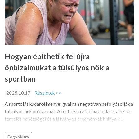
Hogyan építhetik fel újra
önbizalmukat a túlsúlyos nők a
sportban
2025.10.17
Részletek >>
A sportolás kudarcélményei gyakran negatívan befolyásolják a
túlsúlyos nők önbizalmát. A test lassú alkalmazkodása, a fizikai
terhelés nehézségei és a látványos eredmények hiánya k ...
Fogyókúra