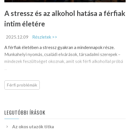
A stressz és az alkohol hatása a férfiak
intim életére
2025.12.09
Részletek >>
A férfiak életében a stressz gyakran a mindennapok része.
Munkahelyi nyomás, családi elvárások, társadalmi szerepek –
mindezek feszültséget okoznak, amit sok férfi alkohollal próbá
...
Férfi problémák
LEGUTÓBBI ÍRÁSOK
Az okos utazók titka