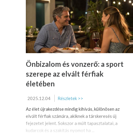
Önbizalom és vonzerő: a sport
szerepe az elvált férfiak
életében
2025.12.04
Részletek >>
Az élet újrakezdése mindig kihívás, különösen az
elvált férfiak számára, akiknek a társkeresés új
fejezetet jelent. Sokszor a múlt tapasztalatai, a
kudarcok és a szakítás nyomot ha ...