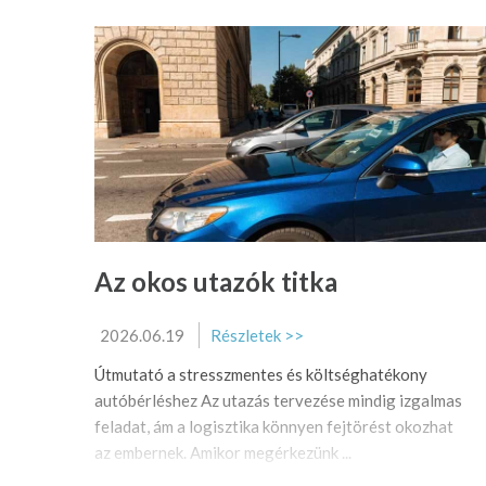
Az okos utazók titka
2026.06.19
Részletek >>
Útmutató a stresszmentes és költséghatékony
autóbérléshez Az utazás tervezése mindig izgalmas
feladat, ám a logisztika könnyen fejtörést okozhat
az embernek. Amikor megérkezünk ...