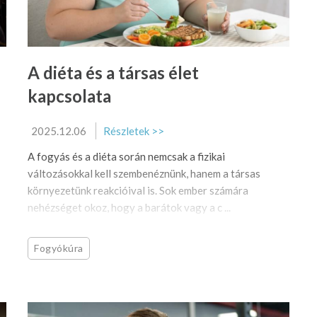
A diéta és a társas élet
kapcsolata
2025.12.06
Részletek >>
A fogyás és a diéta során nemcsak a fizikai
változásokkal kell szembenéznünk, hanem a társas
környezetünk reakcióival is. Sok ember számára
nehézséget okoz, hogy a barátok vagy a c ...
Fogyókúra