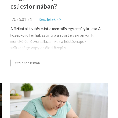
csúcsformában?
2026.01.21
Részletek >>
A fizikai aktivitás mint a mentális egyensúly kulcsa A
középkorú férfiak számára a sport gyakran válik
menekülési útvonallá, amikor a hétköznapok
szürkesége vagy az életközepi v ...
Férfi problémák