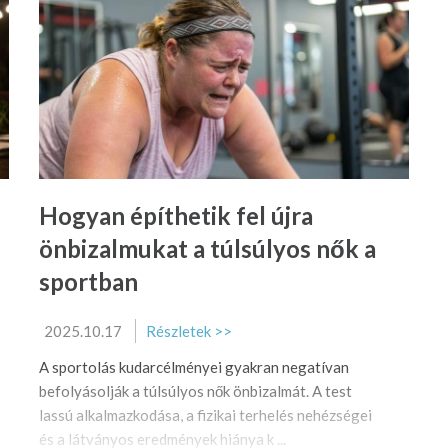
Hogyan építhetik fel újra
önbizalmukat a túlsúlyos nők a
sportban
2025.10.17
Részletek >>
A sportolás kudarcélményei gyakran negatívan
befolyásolják a túlsúlyos nők önbizalmát. A test
lassú alkalmazkodása, a fizikai terhelés nehézségei
és a látványos eredmények hiánya k ...