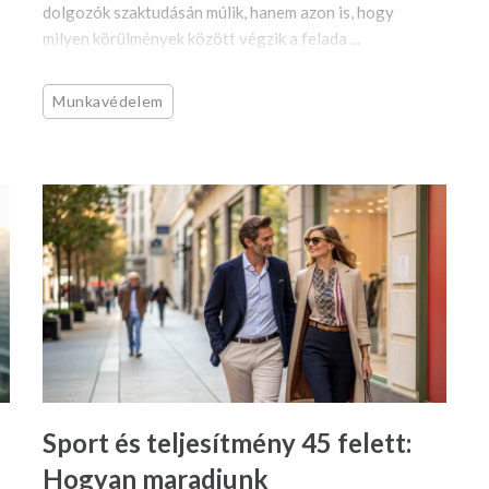
dolgozók szaktudásán múlik, hanem azon is, hogy
milyen körülmények között végzik a felada ...
Munkavédelem
Sport és teljesítmény 45 felett:
Hogyan maradjunk