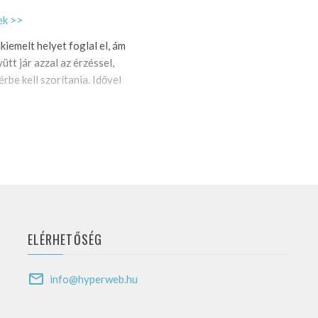
ek >>
 kiemelt helyet foglal el, ám
tt jár azzal az érzéssel,
rbe kell szorítania. Idővel
ELÉRHETŐSÉG
info@hyperweb.hu