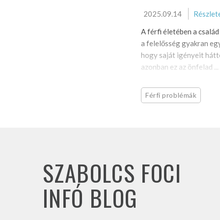
2025.09.14
Részlet
A férfi életében a család
a felelősség gyakran együ
hogy saját igényeit hátté
azonban ez az önfelad ...
Férfi problémák
SZABOLCS FOCI
INFÓ BLOG