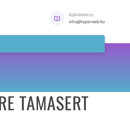
Ajánlatkérés:
info@hyperweb.hu
URE TAMASERT