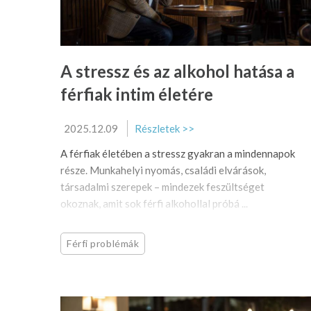
A stressz és az alkohol hatása a
férfiak intim életére
2025.12.09
Részletek >>
A férfiak életében a stressz gyakran a mindennapok
része. Munkahelyi nyomás, családi elvárások,
társadalmi szerepek – mindezek feszültséget
okoznak, amit sok férfi alkohollal próbá ...
Férfi problémák