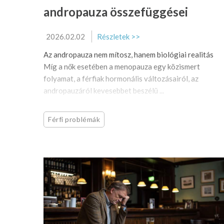
andropauza összefüggései
2026.02.02
Részletek >>
Az andropauza nem mítosz, hanem biológiai realitás
Míg a nők esetében a menopauza egy közismert
folyamat, a férfiak hormonális változásairól, az
andropauzáról kevesebbet beszélü ...
Férfi problémák