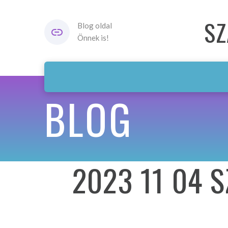
SZ
Blog oldal
Önnek is!
BLOG
2023 11 04 